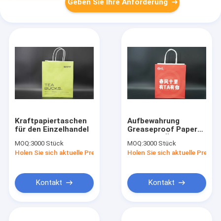
Geben Sie Ihre Anforderung
Kraftpapiertaschen
Aufbewahrung
für den Einzelhandel
Greaseproof Paper
Bag Kraft Öko-
MOQ:
3000 Stück
MOQ:
3000 Stück
freundliche Papier-
Holen Sie sich aktuelle Preis
Holen Sie sich aktuelle Preis
Einkaufstaschen FSC
Kontakt
Kontakt