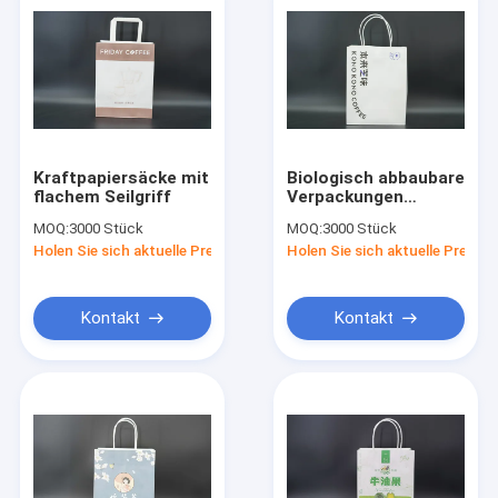
Kraftpapiersäcke mit
Biologisch abbaubare
flachem Seilgriff
Verpackungen
Kraftbeutel recycelte
MOQ:
3000 Stück
MOQ:
3000 Stück
Papierbeutel mit
Holen Sie sich aktuelle Preis
Holen Sie sich aktuelle Preis
Handgriffe
Kontakt
Kontakt
Haus
Produkte
Über uns