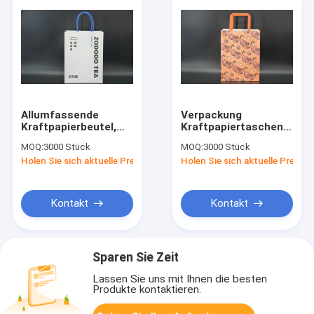
Allumfassende
Verpackung
Kraftpapierbeutel,
Kraftpapiertaschen
recycelbar und leicht
Druck auf
MOQ:
3000 Stück
MOQ:
3000 Stück
maßgeschneiderte
Holen Sie sich aktuelle Preis
Holen Sie sich aktuelle Preis
Restaurantpapiertasche
Kontakt
Kontakt
Sparen Sie Zeit
Lassen Sie uns mit Ihnen die besten
Produkte kontaktieren.