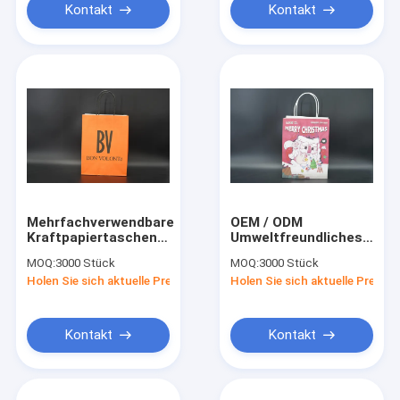
Kontakt
Kontakt
Mehrfachverwendbare
OEM / ODM
Kraftpapiertaschen
Umweltfreundliches
Nachhaltige
Papier Kraftbeutel
MOQ:
3000 Stück
MOQ:
3000 Stück
schwarze verdrehte
Drucken für die
Holen Sie sich aktuelle Preis
Holen Sie sich aktuelle Preis
Handgriffe
Weihnachtsfeier
Krafttaschen
Kontakt
Kontakt