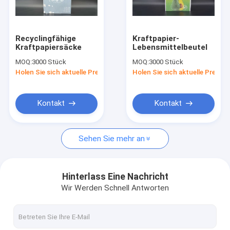
Fabrik-Ausflug
Qualitätskontrolle
Recyclingfähige
Kraftpapier-
Kraftpapiersäcke
Lebensmittelbeutel
Treten Sie mit uns in Verbindung
MOQ:
3000 Stück
MOQ:
3000 Stück
Holen Sie sich aktuelle Preis
Holen Sie sich aktuelle Preis
Nachrichten
Kontakt
Kontakt
Öko-Papiertüten
Sehen Sie mehr an
Kraftpapier-Papiertüten
kundenspezifische Druckpapiertüten
Hinterlass Eine Nachricht
Wir Werden Schnell Antworten
Personalisierte Papiertüten
Griff-Papiertüten