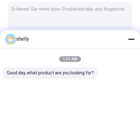
Verpackungssäcke für Backwaren
flache untere Papiertüten
Luxusweihnachtsverpacken
shelly
Fortsetzen
Kaffeetasseärmel
1:51 AM
Unsere Kategorien
Good day, what product are you looking for?
Öko-Papiertüten
Kraftpapier-
kundenspezifi
Papiertüten
Druckpapiertü