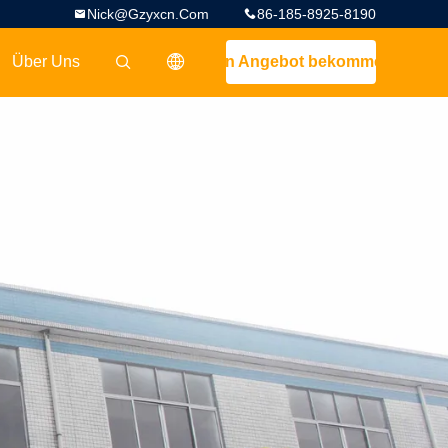
Nick@gzyxcn.com
86-185-8925-8190
Über Uns
Ein Angebot bekommen
描述