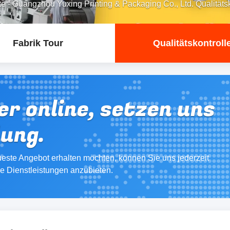
te
-
Guangzhou Yuxing Printing & Packaging Co., Ltd. Qualitätsk
Fabrik Tour
Qualitätskontroll
er online, setzen uns
dung.
este Angebot erhalten möchten, können Sie uns jederzeit
re Dienstleistungen anzubieten.