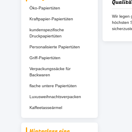
Qualitä
Öko-Papiertüten
Wir legen 
Kraftpapier-Papiertüten
höchsten S
sicherzuste
kundenspezifische
Druckpapiertüten
Personalisierte Papiertüten
Griff-Papiertüten
Verpackungssäcke für
Backwaren
flache untere Papiertüten
Luxusweihnachtsverpacken
Kaffeetasseärmel
Hinterlass eine