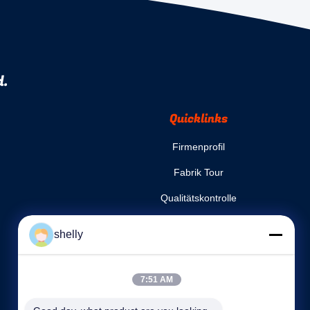
d.
Quicklinks
Firmenprofil
Fabrik Tour
Qualitätskontrolle
Sitemap
shelly
Datenschutz-Bestimmungen
Kontakt
7:51 AM