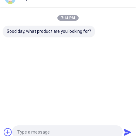
Startseite
Über uns
Kontakt
Desktop Site
7:14 PM
Sitemap
Privacy Policy
Qualität
Öko-Papiertüten
China Fabrik.Copyright © 2025 Guangzhou
Good day, what product are you looking for?
Yuxing Printing & Packaging Co., Ltd.. All Rights Reserved.
Haus
Produkte
Über uns