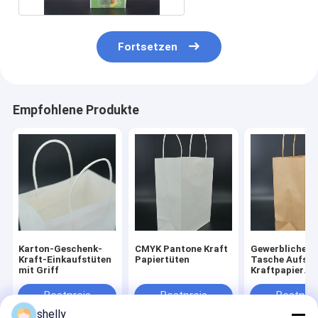
Fortsetzen
Empfohlene Produkte
Karton-Geschenk-
CMYK Pantone Kraft
Gewerbliche P
Kraft-Einkaufstüten
Papiertüten
Tasche Aufstr
mit Griff
Kraftpapier
Lebensmittelb
biologisch ab
Bestpreis
Bestpreis
Bestprei
shelly