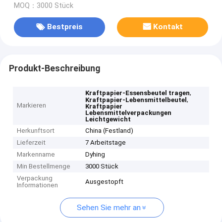
MOQ：3000 Stück
Bestpreis
Kontakt
Produkt-Beschreibung
,
Kraftpapier-Essensbeutel tragen
,
Kraftpapier-Lebensmittelbeutel
Markieren
Kraftpapier
Lebensmittelverpackungen
Leichtgewicht
Herkunftsort
China (Festland)
Lieferzeit
7 Arbeitstage
Markenname
Dyhing
Min Bestellmenge
3000 Stück
Verpackung
Ausgestopft
Informationen
Sehen Sie mehr an