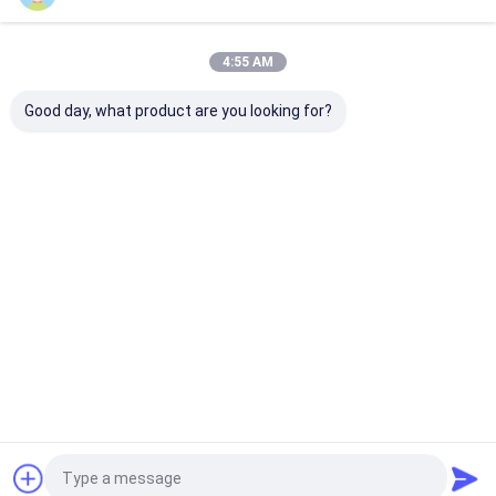
Startseite
Über uns
Kontakt
Desktop Site
4:55 AM
Sitemap
Privacy Policy
Qualität
Öko-Papiertüten
China Fabrik.Copyright © 2025 Guangzhou
Good day, what product are you looking for?
Yuxing Printing & Packaging Co., Ltd.. All Rights Reserved.
Haus
Produkte
Über uns