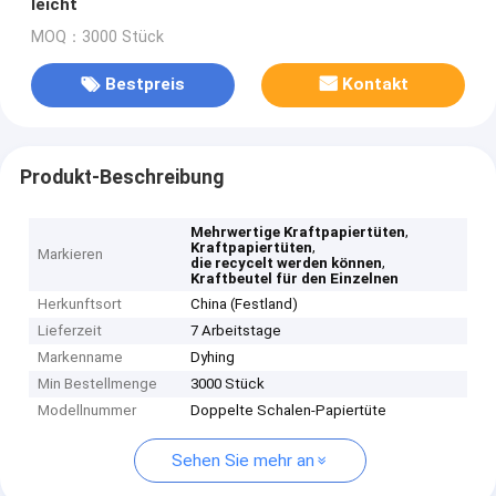
leicht
MOQ：3000 Stück
Bestpreis
Kontakt
Produkt-Beschreibung
,
Mehrwertige Kraftpapiertüten
,
Kraftpapiertüten
Markieren
,
die recycelt werden können
Kraftbeutel für den Einzelnen
Herkunftsort
China (Festland)
Lieferzeit
7 Arbeitstage
Markenname
Dyhing
Min Bestellmenge
3000 Stück
Modellnummer
Doppelte Schalen-Papiertüte
Sehen Sie mehr an