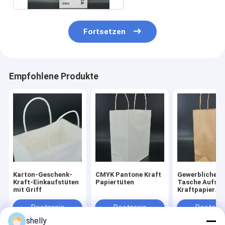
Fortsetzen
Empfohlene Produkte
Karton-Geschenk-
CMYK Pantone Kraft
Gewerbliche P
Kraft-Einkaufstüten
Papiertüten
Tasche Aufstr
mit Griff
Kraftpapier
Lebensmittelb
biologisch ab
Bestpreis
Bestpreis
Bestprei
shelly