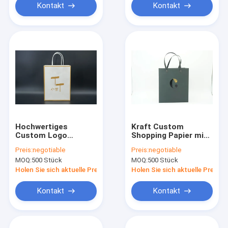
Schuhe und Kleidung
Kontakt
Kontakt
Hochwertiges
Kraft Custom
Custom Logo
Shopping Papier mit
Markenname Druck
Logo
Preis:
negotiable
Preis:
negotiable
Farbiges Kraftpapier
Geschenktasche
MOQ:
500 Stück
MOQ:
500 Stück
Einkaufstüten Süßes
zum Geburtstag
Essen Papier
Holen Sie sich aktuelle Preis
Holen Sie sich aktuelle Preis
Geschenktüten mit
Griff
Kontakt
Kontakt