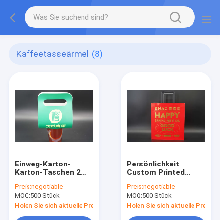
Kaffeetasseärmel
(8)
Einweg-Karton-
Persönlichkeit
Karton-Taschen 2
Custom Printed
Tassen Mitnahme-
White Kraft
Preis:
negotiable
Preis:
negotiable
Taschen Getränke
Thanksgiving
MOQ:
500 Stück
MOQ:
500 Stück
Kaffee
Geschenkpapier
Papiertaschenhalter
Verpackung
Holen Sie sich aktuelle Preis
Holen Sie sich aktuelle Preis
Versandtaschen für