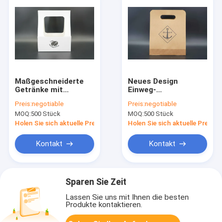
Maßgeschneiderte
Neues Design
Getränke mit
Einweg-
Kaffeepapier-
Taschenhalter 4
Preis:
negotiable
Preis:
negotiable
Tochenträger
Tassenhalter mit
MOQ:
500 Stück
MOQ:
500 Stück
Karton-
Papiertaschenhalter
Holen Sie sich aktuelle Preis
Holen Sie sich aktuelle Preis
mit individuellem
Druck
Kontakt
Kontakt
Sparen Sie Zeit
Lassen Sie uns mit Ihnen die besten
Produkte kontaktieren.