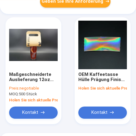
Geben Sie Ihre Anforderung
Maßgeschneiderte
OEM Kaffeetasse
Auslieferung 12oz
Hülle Prägung Finish
16oz Einweg
Papier Kraft
Preis:
negotiable
Holen Sie sich aktuelle Preis
Warmgetränke
Kaffeehülle
MOQ:
500 Stück
Kaffeepapier Tasse
Tray Tray Tray Tray
Holen Sie sich aktuelle Preis
Tray Tray Tray Tray
Tray Tray Tray Tray
Kontakt
Kontakt
Tray Tray